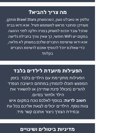
מה צריך להביא?
טלפון או טאבלט טעון, כשהמשחק Brawl Stars מותקן,
מעודכן ומחובר מראש למשתמש פעיל. אנא ודאו בבית
שהכל עובד ונכנס למשחק בצורה חלקה לפני ההגעה.
במקום יש WiFi חופשי, כך שאין צורך בחבילת גלישה.
אנא ודאו שרשימת החברים שלכם במשחק לא מלאה,
כדי שאלכס יוכל להוסיף אתכם לרשימת החברים
בקלות!
הפעילות מיועדת לילדים בלבד
הפעילות מתקיימת עם הילדים בלבד. בזמן
המפגש תוכלו להמתין במתחם הישיבה הנפרד
להורים (הכולל פינת שתייה) או להשאיר את
הילד ולחזור בסיום.
חשוב לדעת:
בנוסף לאלכס נוכח במקום איש
צוות נוסף, הילדים יכולים לצאת אליכם בכל עת
ובמידת הצורך ניצור אתכם קשר מיד.
מדיניות ביטולים ושינויים