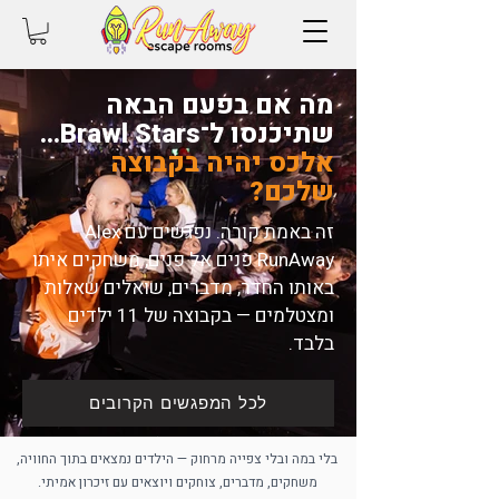
מה אם בפעם הבאה
שתיכנסו ל־Brawl Stars...
אלכס יהיה בקבוצה
שלכם?
זה באמת קורה. נפגשים עם Alex
RunAway פנים אל פנים, משחקים איתו
באותו החדר, מדברים, שואלים שאלות
ומצטלמים — בקבוצה של 11 ילדים
בלבד.
לכל המפגשים הקרובים
בלי במה ובלי צפייה מרחוק — הילדים נמצאים בתוך החוויה,
משחקים, מדברים, צוחקים ויוצאים עם זיכרון אמיתי.