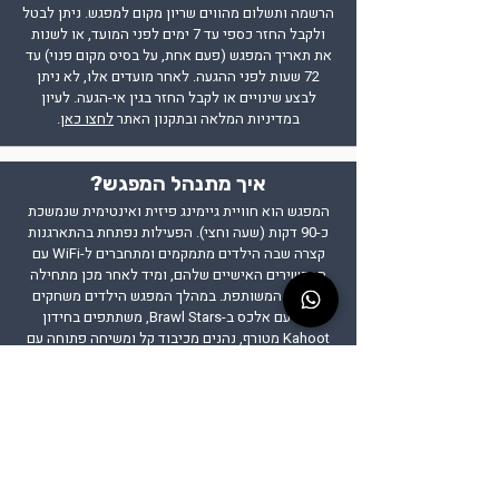
הרשמה ותשלום מהווים שריון מקום למפגש. ניתן לבטל
ולקבל החזר כספי עד 7 ימים לפני המועד, או לשנות
את תאריך המפגש (פעם אחת, על בסיס מקום פנוי) עד
72 שעות לפני ההגעה. לאחר מועדים אלו, לא ניתן
לבצע שינויים או לקבל החזר בגין אי-הגעה. לעיון
במדיניות המלאה ובתקנון האתר
לחצו כאן
.
איך מתנהל המפגש?
המפגש הוא חוויית גיימינג פיזית ואינטימית שנמשכת
כ-90 דקות (שעה וחצי). הפעילות נפתחת בהתארגנות
קצרה שבה הילדים מתמקמים ומתחברים ל-WiFi עם
המכשירים האישיים שלהם, ומיד לאחר מכן מתחילה
החוויה המשותפת. במהלך המפגש הילדים משחקים
יחד עם אלכס ב-Brawl Stars, משתתפים בחידון
Kahoot מטורף, נהנים מכיבוד קל ומשיחה פתוחה עם
אלכס, ובסיום מצטלמים איתו למזכרת ומקבלים שקית
מתנה רשמית.
מפגשים קרובים