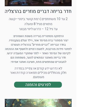
חדר בריחה דברים מוזרים בהרצליה
2 עד 10 משתתפים | רמת קושי: בינוני–קשה
מתאים מגיל 8 ומעלה
עד גיל 12 – נדרש ליווי מבוגר
הרפתקה מסתורית בעיירה משנות השמונים:
יצור מסתורי ברח ממימד אחר, וילד נעלם בעקבותיו.
בחדר הבריחה “דברים מוזרים” בהרצליה תצטרכו
לפתור חידות מורכבות, לפענח רמזים ולחשוף את ההוכחה
לקיומו של המימד האחר – לפני שחוקרי המעבדה יגיעו.
חדר בריחה מאתגר המתאים לנוער, משפחות וגם
למבוגרים שמחפשים מתח, חשיבה ואתגר אמיתי.
לא נדרש ידע קודם או צפייה בסדרה
חלק מהחללים מכילים תפאורה קודרת ואור
מעומעם.
לפרטים והזמנה