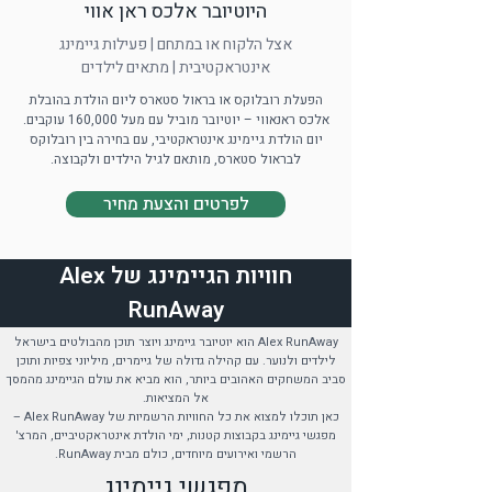
היוטיובר אלכס ראן אווי
אצל הלקוח או במתחם | פעילות גיימינג
אינטראקטיבית | מתאים לילדים
הפעלת רובלוקס או בראול סטארס ליום הולדת בהובלת
אלכס ראנאווי – יוטיובר מוביל עם מעל 160,000 עוקבים.
יום הולדת גיימינג אינטראקטיבי, עם בחירה בין רובלוקס
לבראול סטארס, מותאם לגיל הילדים ולקבוצה.
לפרטים והצעת מחיר
חוויות הגיימינג של Alex
RunAway
Alex RunAway הוא יוטיובר גיימינג ויוצר תוכן מהבולטים בישראל
לילדים ולנוער. עם קהילה גדולה של גיימרים, מיליוני צפיות ותוכן
סביב המשחקים האהובים ביותר, הוא מביא את עולם הגיימינג מהמסך
אל המציאות.
כאן תוכלו למצוא את כל החוויות הרשמיות של Alex RunAway –
מפגשי גיימינג בקבוצות קטנות, ימי הולדת אינטראקטיביים, המרצ'
הרשמי ואירועים מיוחדים, כולם מבית RunAway.
מפגשי גיימינג