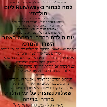
✔ אירועי “כל הכיתה” – מומלץ בעיקר מגיל 9 ומעלה
למה לבחור ב-RunAway ליום
הולדת?
✨ ניסיון רב בעבודה עם ילדים
✨ אנחנו דואגים להכול – ההורים רק מביאים עוגה
✨ חדרי בריחה מאתגרים ומהנים ללא הבהלות
✨ אפשרות לאירועים עד 35 משתתפים
✨ מיקום מרכזי בהרצליה עם חניה בקרבת מקום
יום הולדת בחדרי בריחה באזור
השרון והמרכז
מתחם RunAway ממוקם בהרצליה ומארח ימי הולדת
לילדים מכל אזור השרון והמרכז.
אלינו מגיעות משפחות מהרצליה, רעננה, כפר סבא,
הוד השרון, רמת השרון והסביבה,
שמחפשות יום הולדת חווייתי, מקורי ומאורגן במקום
אחד – עם חדרי בריחה מותאמים לילדים וליווי
מקצועי.
המיקום המרכזי בהרצליה מאפשר הגעה נוחה גם
מרעננה, כפר סבא, הוד השרון ורמת השרון,
עם חניה בקרבת מקום וללא צורך בנסיעה ארוכה.
שאלות נפוצות על ימי הולדת
בחדרי בריחה
מאיזה גיל הפעילות מתאימה?