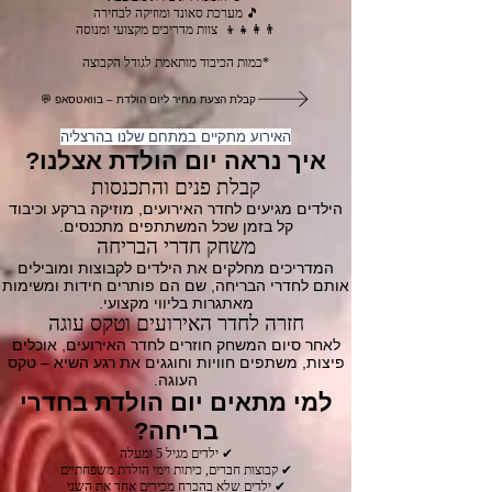
🎵 מערכת סאונד ומוזיקה לבחירה
👨‍👩‍👧‍👦 צוות מדריכים מקצועי ומנוסה
*כמות הכיבוד מותאמת לגודל הקבוצה
💬 קבלת הצעת מחיר ליום הולדת – בוואטסאפ
האירוע מתקיים במתחם שלנו בהרצליה
איך נראה יום הולדת אצלנו?
קבלת פנים והתכנסות
הילדים מגיעים לחדר האירועים, מוזיקה ברקע וכיבוד
קל בזמן שכל המשתתפים מתכנסים.
משחק חדרי הבריחה
המדריכים מחלקים את הילדים לקבוצות ומובילים
אותם לחדרי הבריחה, שם הם פותרים חידות ומשימות
מאתגרות בליווי מקצועי.
חזרה לחדר האירועים וטקס עוגה
לאחר סיום המשחק חוזרים לחדר האירועים, אוכלים
פיצות, משתפים חוויות וחוגגים את רגע השיא – טקס
העוגה.
למי מתאים יום הולדת בחדרי
בריחה?
✔ ילדים מגיל 5 ומעלה
✔ קבוצות חברים, כיתות וימי הולדת משפחתיים
✔ ילדים שלא בהכרח מכירים אחד את השני