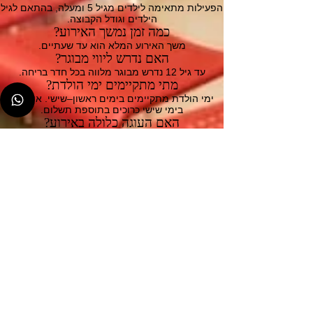
הפעילות מתאימה לילדים מגיל 5 ומעלה, בהתאם לגיל
הילדים וגודל הקבוצה.
כמה זמן נמשך האירוע?
משך האירוע המלא הוא עד שעתיים.
האם נדרש ליווי מבוגר?
עד גיל 12 נדרש מבוגר מלווה בכל חדר בריחה.
מתי מתקיימים ימי הולדת?
ימי הולדת מתקיימים בימים ראשון–שישי. אירועים
בימי שישי כרוכים בתוספת תשלום.
האם העוגה כלולה באירוע?
העוגה אינה כלולה – יש להביא עוגה מהבית.
מאילו אזורים מגיעים אלינו ליום הולדת?
לימי ההולדת בחדרי הבריחה שלנו מגיעות משפחות
מכל אזור השרון והמרכז –
הרצליה, רעננה, כפר סבא, הוד השרון, רמת השרון
ויישובים סמוכים.
המיקום המרכזי והחוויה הייחודית הופכים אותנו
לבחירה מועדפת באזור.
💬 קבלת הצעת מחיר ליום הולדת – בוואטסאפ
האירוע מתקיים במתחם שלנו בהרצליה