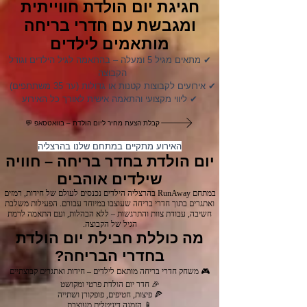
חגיגת יום הולדת חווייתית
ומגבשת עם חדרי בריחה
מותאמים לילדים
✔ מתאים מגיל 5 ומעלה – בהתאמה לגיל הילדים וגודל
הקבוצה
✔ אירועים לקבוצות קטנות או גדולות (עד 35 משתתפים)
✔ ליווי מקצועי והתאמה אישית לאורך כל האירוע
💬 קבלת הצעת מחיר ליום הולדת – בוואטסאפ
האירוע מתקיים במתחם שלנו בהרצליה
יום הולדת בחדר בריחה – חוויה
שילדים אוהבים
במתחם RunAway בהרצליה הילדים נכנסים לעולם של חידות, רמזים
ואתגרים בתוך חדרי בריחה שעוצבו במיוחד עבורם. הפעילות משלבת
חשיבה, עבודת צוות והתרגשות – ללא הבהלות, ועם התאמה לרמת
הגיל של הקבוצה.
מה כוללת חבילת יום הולדת
בחדרי הבריחה?
🎮 משחק חדרי בריחה מותאם לילדים – חידות ואתגרים קבוצתיים
🎉 חדר יום הולדת פרטי ומקושט
🍕 פיצות, חטיפים, פופקורן ושתייה
📱 הזמנה דיגיטלית מעוצבת