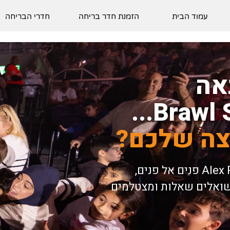
עמוד הבית
הזמנת חדר בריחה
חדרי הבריחה
אה
צה שלכם?
זה באמת קורה. נפגשים עם Alex RunAway פנים אל פנים,
שואלים שאלות ומצטלמים