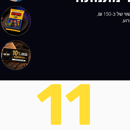
 כ-150 ₪,
וע.
11