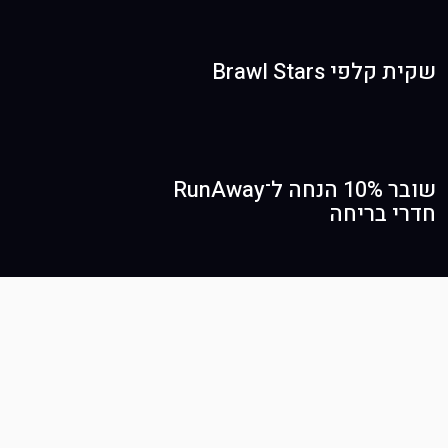
שקית קלפי Brawl Stars
שובר 10% הנחה ל־RunAway
חדרי בריחה