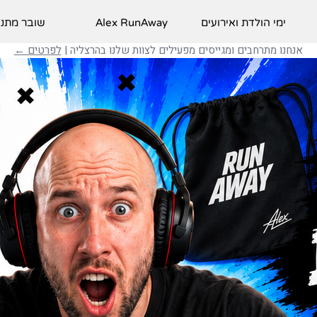
ימי הולדת ואירועים
Alex RunAway
שובר מתנ
אנחנו מתרחבים ומגייסים מפעילים לצוות שלנו בהרצליה |
לפרטים ←