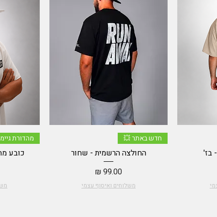
תצוגה מהירה
חדש באתר 💥
מהדורת גיימי
בז'
החולצה הרשמית - שחור
כובע מהד
מחיר
מי
משלוחים ואיסוף עצמי
משל