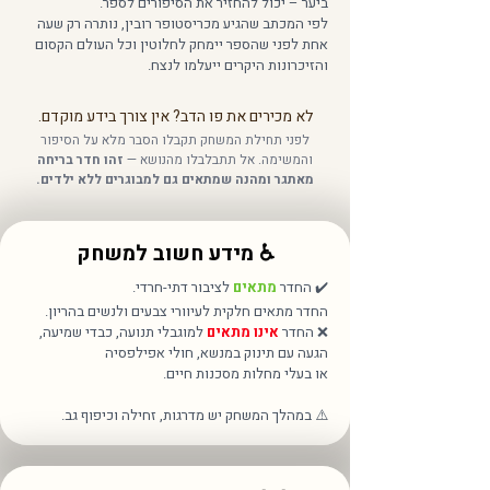
ביער – יכול להחזיר את הסיפורים לספר.
לפי המכתב שהגיע מכריסטופר רובין, נותרה רק שעה
אחת לפני שהספר יימחק לחלוטין וכל העולם הקסום
והזיכרונות היקרים ייעלמו לנצח.
לא מכירים את פו הדב? אין צורך בידע מוקדם.
לפני תחילת המשחק תקבלו הסבר מלא על הסיפור
והמשימה. אל תתבלבלו מהנושא —
זהו חדר בריחה
מאתגר ומהנה שמתאים גם למבוגרים ללא ילדים.
♿ מידע חשוב למשחק
✔️ החדר
מתאים
לציבור דתי-חרדי.
החדר מתאים חלקית לעיוורי צבעים ולנשים בהריון.
❌ החדר
אינו מתאים
למוגבלי תנועה, כבדי שמיעה,
הגעה עם תינוק במנשא, חולי אפילפסיה
או בעלי מחלות מסכנות חיים.
⚠️ במהלך המשחק יש מדרגות, זחילה וכיפוף גב.