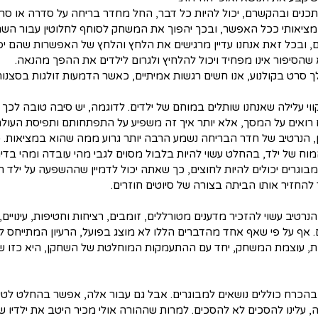
תכנים ובהקשרם, יכול להיות כל דבר, החל מחדר בריחה על סדרה או סרט
 מציאותי ככל האפשר, ובכך יהפוך את המשחק לסוחף לחלוטין עבור השח
מים, ובכל זאת אנחנו עדיין מרגישים את הלחץ והלחץ של האפשרות שהם 
שהסיפור אינו מפחיד ויכול להלחיץ ולגרום לילדים את ההפך מהנאה.
 סרט בקולנוע, אנו חשים רגשות אמיתיים, כאשר הדמעות זולגות בסצנות 
קווי עלילה שאנחנו שותלים במוחם של ילדים. לדוגמה, יש סיבה טובה לכך
 רואים על המסך, אלא יותר איך זה משפיע על התפתחותם ותפיסת העו
ן, הנרטיב של חדר הבריחה נשמע הרבה יותר גרוע ממה שהוא במציאות.
וח של ילד, בהחלט עשוי להיות בלבול מסוים לגבי מהי עובדה ומהי בדי
מבוגרים יכולים להיות לחוצים, כך שאתה יכול לדמיין שההשפעה על ילד תה
החזיר אותו הביתה בצורה של סיוטים חוזרים.
טיב עשוי להזכיר מדענים מטורללים, זומבים, רציחות וחטיפות, עינויים,
 אף על פי שאף אחד מהדברים הללו לא מוצג בפועל, הרעיון המתייחס ל
, עוצמת המשחק, יחד עם ההתעמקות המוחלטת של השחקן, היא כזו שהם
הכרח כוללים נושאים למבוגרים. אבל גם עבור אלה, אפשר בהחלט לטעון
זה, עלינו להסכים לא להסכים. למרות שההורה אולי מכיר היטב את ילדי