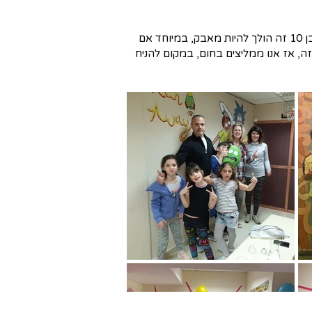
גורם נוסף שלעתים קרובות מתעלמים ממנו הוא הזמן. המשחק דורש ריכוז ניכר למשך שעה אחת לפחות. עבור ילד בן 10 זה הולך להיות מאבק, במיוחד אם
ה, אז אנו ממליצים בחום, במקום להניח