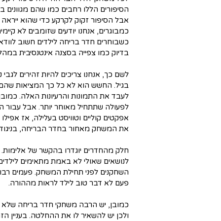
הסיפורים הללו רחבים כמו שהם מגוונים ב
אבל הסיפור זקוק לקרקע כדי שהוא ייראה
כמבוגרים, אנחנו יודעים שזומבים לא קיי
כשבוחרים חדר בריחה לילדים חשוב לוודא 
בדיוק כמו צפייה בסצנה אינטנסיבית במהלך
לשם כך, אנחנו צריכים להיות זהירים לגבי 
בגיל. החשש הוא לא כל כך המציאות שהם
לעבד את התמונות והרעיונות האלה. כמוב
לפעולה שתתחיל מאוחר יותר. אבל עבור המ
אפקטים קוליים וטוויסט בעלילה, אז אפילו 
את המשחק מאחור בחדר הבריחה, בניגוד ל
חלק מהחדרים יוגדרו בהקשר של אלימות. הנר
לנושאים שאולי לא באמת מתאימים לילדים.
השחקנים לפני תחילת המשחק. פעמים רבות
פעם לא דבר טוב לילד לראות מההורה.
כמובן, יש הרבה משחקי חדר בריחה שלא ב
ולכן יש להשאיר לו את ההחלטה. בעניין ה