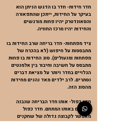
חדר חידות- חדר בו הדגש הניתן הוא
בעיקר על החידות, ייתכן שהתפאורה
והסאונדטרק יהיו פחות מורגשים
והחידות יהיו מרכז החוויה.
ציד מפתחות- חדר בריחה שרב החידות בו
מתבססות על חיפוש (לא בהכרח של
מפתחות ומנעולים). סוג החידות בו פחות
מתבסס על חשיבה וחיבור בין אלמנטים
הגלויים בחדר ויותר על מציאת דברים
נסתרים. לרב ילדים מאד נהנים מחידות
מהסוג הזה.
חדר כפול- אותו חדר הבריחה שנבנה
פעמיים באותו המתחם. חדר כפול
מאפשר לקבוצה גדולה של שחקנים
להתפצל לשני החדרים ולהתחרות בינהם
על איזו קבוצה תצא מהר יותר מהחדר.