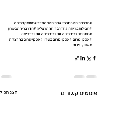
#חדרבריחהבמרכז
#בריחהמהחדר
#משחקבריחה
#חבילותבריחה
#חדרבריחההרצליה
#חדרבריחהבשרון
#מתחםחדריבריחה
#חדריבריחה
#חדרבריחה
#אסקייפרום
#אסקייםרוםבשרון
#אסקייפרוםבהרצליה
#אסקייפרום
פוסטים קשורים
הצג הכול