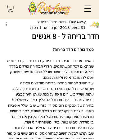
RunAway - רשת חדרי בריחה
31 באוק׳ 2018
זמן קריאה 1 דקות
חדר בריחה ל - 8 אנשים
כיצד בוחרים חדר בריחה?
כאשר  אתם בוחרים חדר בריחה, בחרו חדר עם קונספט 
שמתאים לכל המשתתפים. חדרי הבחירה כוללים בדרך 
כלל עבודת צוות ולכן חשוב שכלל המשתתפים במשחק 
יוכלו להתחבר איליו וליהנות ממנו.
עוד חשוב לבחור בחדרי בריחה מומלצים וכאלה 
שמאפשרים ליהנות מאבחנה, חשיבה מקורית, יכולות 
ניתוח, ושלל כישורים וזאת על מנת שניתן יהיה לבצע 
בריחה מהחדר וליהנות מכל התהליך בצורה משולמת!
בחירה של אסקייפ רום מקורי וכזה שיש בו שלל אופציות 
תאפשר לכם בנוסף ליהנות מבילוי מושלם, לצבור חוויות 
מרגשות ומצחיקות וליהנות מכל באירוע, בין אם מדובר 
ביומולדת, גיבוש צוות, בילוי משפחתי זוגי ועוד.
על מנת ליהנות מחדר בריחה בהרצליה או בכל מקום 
שבו תרצו לבלות חשוב לבחור אסקייפ רום שיש בו סיפור 
מסגרת נכון, כי הוא מלא בחשיבה מחוץ לקופסא ומצריך 