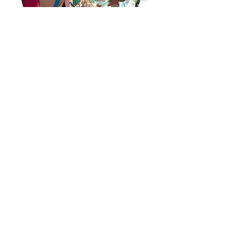
פינוקיו
מעבר לדף החדר
📍
בר אילן 12 הרצליה
RunAway.er2017@gmail.com
0503484936
☎️
תעקבו אחרינו ברשתות החברתיות -
youtube
|
tiktok
|
facebook
|
instagram
© 2017 Runaway כל הזכויות שמורות
השירותים שלנו:
חדרי הבריחה שלנו בהרצליה:
הזמנת חדר בריחה
חדר בריחה דברים מוזרים
ימי הולדת בחדרי בריחה
חדר בריחה עולמו הקסום של
ימי הולדת גיימינג –